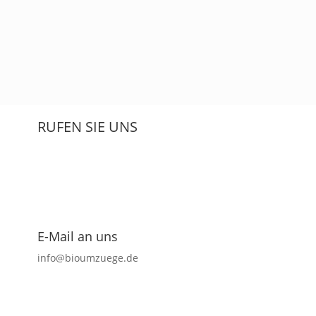
Ruf uns an 24/7
+49 157 585 50 258
RUFEN SIE UNS
E-Mail an uns
info@bioumzuege.de