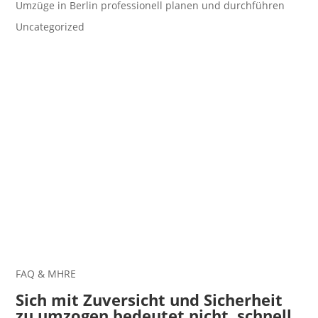
Umzüge in Berlin professionell planen und durchführen
Uncategorized
FÜR JEDE HILFE ODER FRAGEN
Rufen Sie uns jetzt an unter +49 157
585 50 258
EXPRESS ANFRAGE
FAQ & MHRE
Sich mit Zuversicht und Sicherheit
zu umzogen bedeutet nicht, schnell